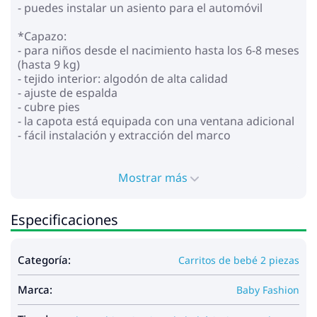
- puedes instalar un asiento para el automóvil
*Capazo:
- para niños desde el nacimiento hasta los 6-8 meses
(hasta 9 kg)
- tejido interior: algodón de alta calidad
- ajuste de espalda
- cubre pies
- la capota está equipada con una ventana adicional
- fácil instalación y extracción del marco
* Bloque para caminar:
- para niños desde el nacimiento hasta los 4 años
Mostrar más
(hasta 15 kg)
- instalación con vista a los padres
Especificaciones
- respaldo regulable en posición horizontal
- reposapiés ajustable
- asa para padres ajustable en altura hecha de cuero
Categoría:
Carritos de bebé 2 piezas
ecológico
- cinturones de seguridad ajustables de 5 puntos
Marca:
con almohadillas suaves
Baby Fashion
- parachoques extraíble