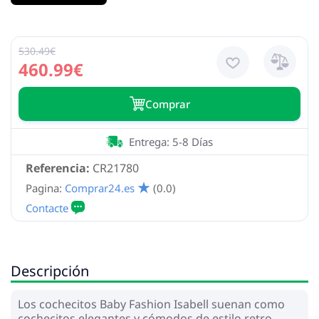
530.49€
460.99€
Сomprar
Entrega: 5-8 Días
Referencia:
CR21780
Pagina:
Comprar24.es
(0.0)
Descripción
Los cochecitos Baby Fashion Isabell suenan como
cochecitos elegantes y cómodos de estilo retro,