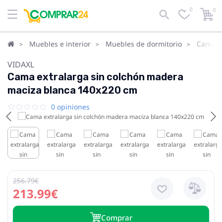
0
0
Muebles e interior
Muebles de dormitorio
Camas
VIDAXL
Cama extralarga sin colchón madera
maciza blanca 140x220 cm
0 opiniones
256.79€
213.99€
Сomprar