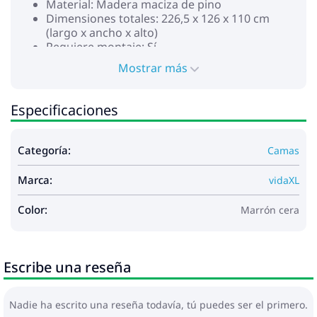
Material: Madera maciza de pino
Dimensiones totales: 226,5 x 126 x 110 cm
(largo x ancho x alto)
Requiere montaje: Sí
Estructura de la cama:
Mostrar más
Dimensiones totales: 203,5 x 124 x 65,5 cm
(largo x ancho x alto)
Dimensiones de colchón compatible: 120 x 200
Especificaciones
cm (ancho x largo) (colchón no incluido)
Con la base de listones
Cabecero de librería:
Categoría:
Camas
Dimensiones: 126 x 23 x 110 cm (ancho x
profundo x alto)
Marca:
vidaXL
Anchura de colchón adecuado: 120 cm
Con compartimentos de almacenamiento
Color:
Marrón cera
La entrega contiene:
1 x Estructura de cama
1 x Cabecero de librería
Escribe una reseña
Nadie ha escrito una reseña todavía, tú puedes ser el primero.