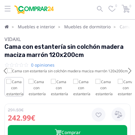
0
0
Muebles e interior
Muebles de dormitorio
Camas
VIDAXL
Cama con estantería sin colchón madera
maciza marrón 120x200cm
0 opiniones
291.59€
242.99€
Сomprar