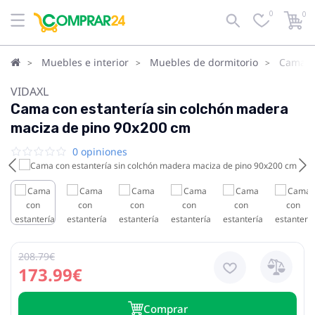
0
0
Muebles e interior
Muebles de dormitorio
Camas
VIDAXL
Cama con estantería sin colchón madera
maciza de pino 90x200 cm
0 opiniones
208.79€
173.99€
Сomprar