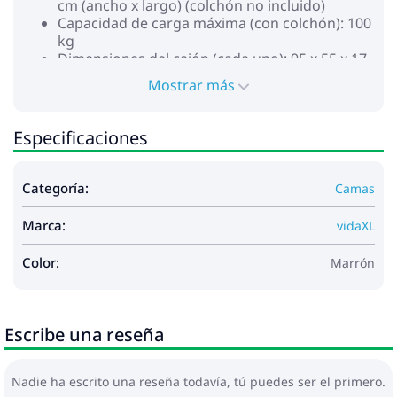
cm (ancho x largo) (colchón no incluido)
Capacidad de carga máxima (con colchón): 100
kg
Dimensiones del cajón (cada uno): 95 x 55 x 17
cm (ancho x profundo x alto)
Mostrar más
Capacidad de carga máx. (por cajón): 20 kg
Con 2 compartimentos en cabecero
Con 2 cajones debajo de la cama
Especificaciones
Requiere montaje: Sí
Categoría:
Camas
Marca:
vidaXL
Color:
Marrón
Escribe una reseña
Nadie ha escrito una reseña todavía, tú puedes ser el primero.