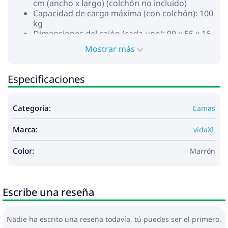
cm (ancho x largo) (colchón no incluido)
Capacidad de carga máxima (con colchón): 100
kg
Dimensiones del cajón (cada uno): 90 x 55 x 16
cm (ancho x profundo x alto)
Mostrar más
Capacidad de carga máx. (por cajón): 20 kg
Con 2 compartimentos en cabecero
Con 2 cajones debajo de la cama
Especificaciones
Requiere montaje: Sí
Categoría:
Camas
Marca:
vidaXL
Color:
Marrón
Escribe una reseña
Nadie ha escrito una reseña todavía, tú puedes ser el primero.