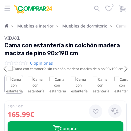
0
0
Muebles e interior
Muebles de dormitorio
Camas
VIDAXL
Cama con estantería sin colchón madera
maciza de pino 90x190 cm
0 opiniones
199.19€
165.99€
Сomprar