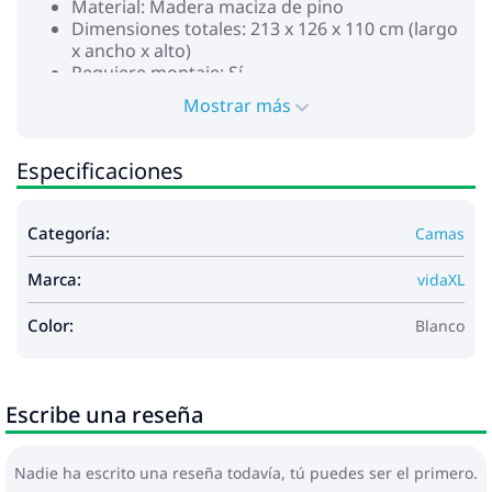
Material: Madera maciza de pino
Dimensiones totales: 213 x 126 x 110 cm (largo
x ancho x alto)
Requiere montaje: Sí
Estructura de la cama:
Mostrar más
Dimensiones totales: 190 x 120 x 25,5 cm (largo
x ancho x alto)
Dimensiones adecuadas del colchón: 120 x 190
Especificaciones
cm (ancho x largo) (colchón no incluido)
Con la base de listones
Cabecero de librería:
Categoría:
Camas
Dimensiones: 126 x 23 x 110 cm (ancho x
profundo x alto)
Marca:
vidaXL
Anchura de colchón adecuado: 120 cm
Con compartimentos de almacenamiento
Color:
Blanco
La entrega contiene:
1 x Estructura de cama
1 x Cabecero de librería
Escribe una reseña
Nadie ha escrito una reseña todavía, tú puedes ser el primero.