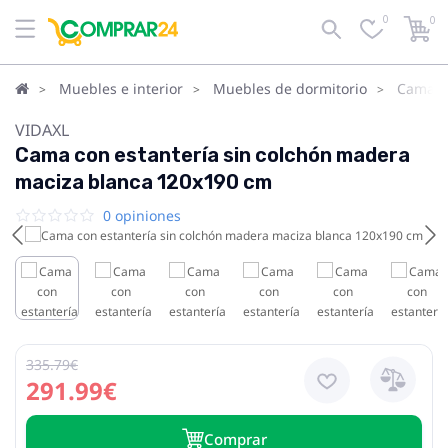
0
0
Muebles e interior
Muebles de dormitorio
Camas
VIDAXL
Cama con estantería sin colchón madera
maciza blanca 120x190 cm
0 opiniones
335.79€
291.99€
Сomprar