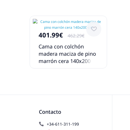
401.99€
462.29€
Cama con colchón
madera maciza de pino
marrón cera 140x200
cm
Contacto
+34-611-311-199