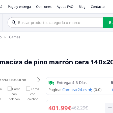
s?
Pago y entrega
Opiniones
Ayuda FAQ
Blog
Contacto
Bu
o
Camas
maciza de pino marrón cera 140x2
Entrega: 4-6 Días
R
Pagina:
Comprar24.es
(0.0)
401.99€
462.29€