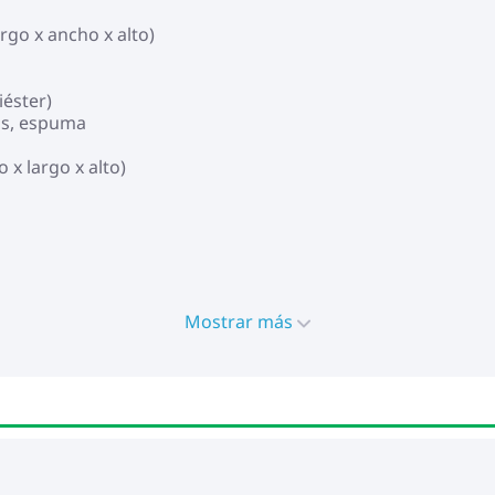
rgo x ancho x alto)
iéster)
os, espuma
 x largo x alto)
Mostrar más