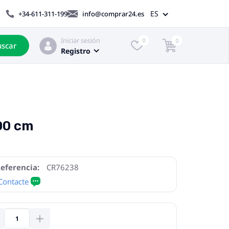
ES
+34-611-311-199
info@comprar24.es
Iniciar sesión
0
0
scar
Registro
00 cm
eferencia:
CR76238