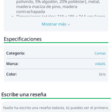
polivinilo, 5% algodón, 20% poliéster), metal,
madera maciza de pino, madera
contrachapada
Dimensiones totales: 218 x 185 x 74,5 cm (largo
x ancho x alto)
Mostrar más
Colchón de espuma:
Color: Blanco
Material de la funda: Tejido de punto
Especificaciones
Material de relleno: Espuma de PU 22D
Dureza: 2 y 3
Dimensiones totales: 180 x 200 x 17 cm (ancho
Categoría:
Camas
x largo x grosor)
Requiere montaje: Sí
Marca:
vidaXL
La entrega contiene:
1 x Estructura de cama
Color:
Gris
1 x Colchón de espuma.
Escribe una reseña
Nadie ha escrito una reseña todavía, tú puedes ser el primero.