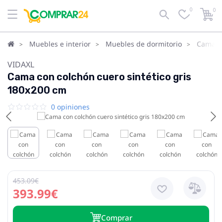
0
0
Muebles e interior
Muebles de dormitorio
Camas
VIDAXL
Cama con colchón cuero sintético gris
180x200 cm
0 opiniones
453.09€
393.99€
Сomprar