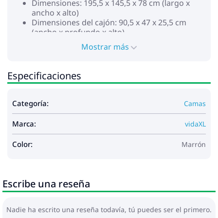
Dimensiones: 195,5 x 145,5 x 78 cm (largo x
ancho x alto)
Dimensiones del cajón: 90,5 x 47 x 25,5 cm
(ancho x profundo x alto)
Colchón:
Mostrar más
Color: Blanco y gris claro
Material de la cubierta: Tela (100% poliéster)
Material de relleno: Muelles ensacados,
Especificaciones
espuma
Firmeza: Media
Dimensiones: 140 x 190 x 20 cm (ancho x largo
Categoría:
Camas
x alto)
Marca:
vidaXL
La entrega contiene:
1 x Estructura de cama
Color:
Marrón
1 x Colchón
4 x Cajón de cama
Escribe una reseña
Nadie ha escrito una reseña todavía, tú puedes ser el primero.