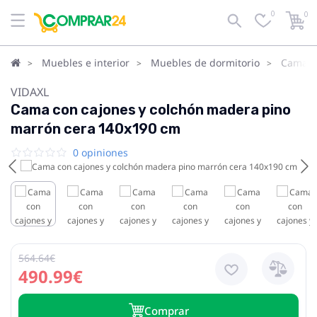
0
0
Muebles e interior
Muebles de dormitorio
Camas
VIDAXL
Cama con cajones y colchón madera pino
marrón cera 140x190 cm
0 opiniones
564.64€
490.99€
Сomprar