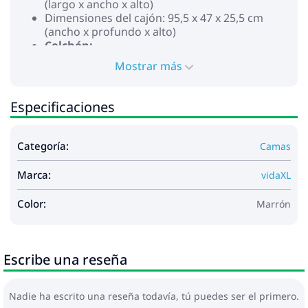
(largo x ancho x alto)
Dimensiones del cajón: 95,5 x 47 x 25,5 cm
(ancho x profundo x alto)
Colchón:
Color: Blanco y gris claro
Mostrar más
Material de la cubierta: Tela (100% poliéster)
Material de relleno: Muelles ensacados,
espuma
Especificaciones
Firmeza: Media
Dimensiones: 100 x 200 x 20 cm (ancho x largo
x alto)
Categoría:
Camas
La entrega contiene:
Marca:
vidaXL
1 x Estructura de cama
1 x Colchón
Color:
Marrón
2 x Cajones de cama
Escribe una reseña
Nadie ha escrito una reseña todavía, tú puedes ser el primero.