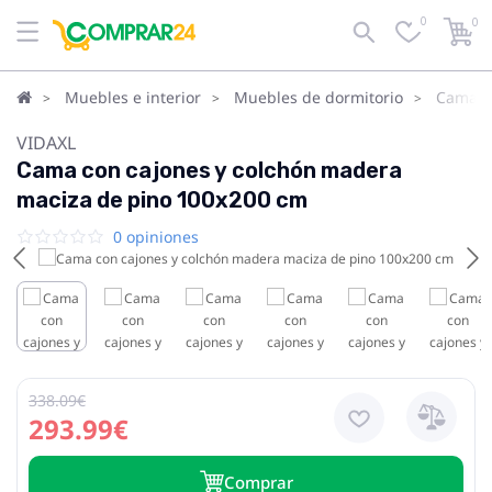
0
0
Muebles e interior
Muebles de dormitorio
Camas
VIDAXL
Cama con cajones y colchón madera
maciza de pino 100x200 cm
0 opiniones
338.09€
293.99€
Сomprar