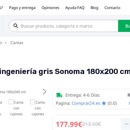
s?
Pago y entrega
Opiniones
Ayuda FAQ
Blog
Contacto
Bu
o
Camas
ingeniería gris Sonoma 180x200 c
Entrega: 4-6 Días
R
Pagina:
Comprar24.es
(0.0)
177.99€
213.59€