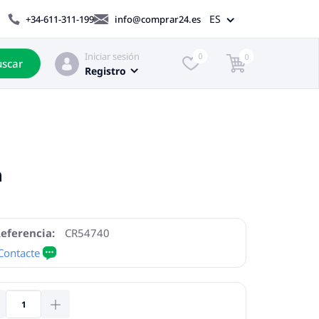
ES
+34-611-311-199
info@comprar24.es
Iniciar sesión
0
0
scar
Registro
m
eferencia:
CR54740