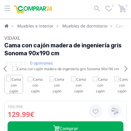
0
0
Muebles e interior
Muebles de dormitorio
Camas
VIDAXL
Cama con cajón madera de ingeniería gris
Sonoma 90x190 cm
0 opiniones
155.99€
129.99€
Сomprar