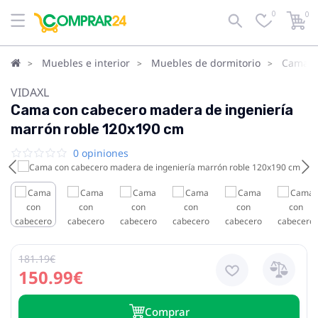
0
0
Muebles e interior
Muebles de dormitorio
Camas
VIDAXL
Cama con cabecero madera de ingeniería
marrón roble 120x190 cm
0 opiniones
181.19€
150.99€
Сomprar