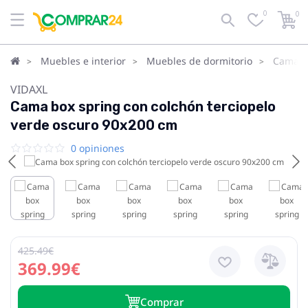
0
0
Muebles e interior
Muebles de dormitorio
Camas
VIDAXL
Cama box spring con colchón terciopelo
verde oscuro 90x200 cm
0 opiniones
425.49€
369.99€
Сomprar