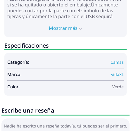
si se ha quitado o abierto el embalaje.Únicamente
puedes cortar por la parte con el símbolo de las
tijeras y únicamente la parte con el USB seguirá
funcionando como antes.
Mostrar más
Estructura de la cama con cabecero:
Color: Verde oscuro
Material: Terciopelo (100% poliéster), madera
Especificaciones
de ingeniería, madera contrachapada
Dimensiones: 200 x 90 x 140,5/150,5 cm (largo x
ancho x alto)
Categoría:
Camas
Patas de plástico grueso
Requiere montaje: Sí
Marca:
vidaXL
Colchón:
Color: Blanco y verde oscuro
Color:
Verde
Material: Terciopelo (100% poliéster)
Material de relleno: Muelles ensacados,
espuma
Dimensiones: 90 x 200 x 20 cm (ancho x largo x
Escribe una reseña
alto)
Firmeza: Media
Colchón superior topper:
Nadie ha escrito una reseña todavía, tú puedes ser el primero.
Color: Blanco