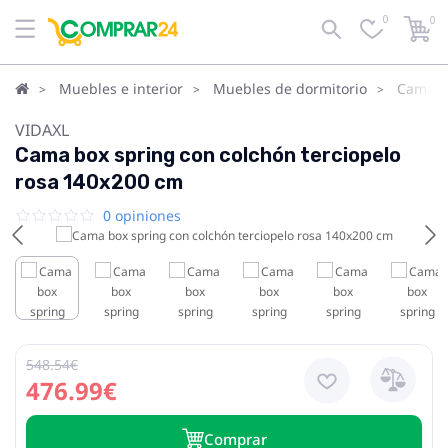
0
0
Muebles e interior
Muebles de dormitorio
Camas
VIDAXL
Cama box spring con colchón terciopelo
rosa 140x200 cm
0 opiniones
548.54€
476.99€
Сomprar