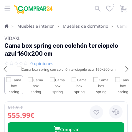
0
0
Muebles e interior
Muebles de dormitorio
Camas
VIDAXL
Cama box spring con colchón terciopelo
azul 160x200 cm
0 opiniones
611.59€
555.99€
Сomprar