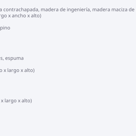
era contrachapada, madera de ingeniería, madera maciza de
rgo x ancho x alto)
 pino
os, espuma
 x largo x alto)
 largo x alto)