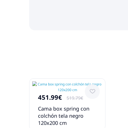
451.99€
519.79€
Cama box spring con
colchón tela negro
120x200 cm