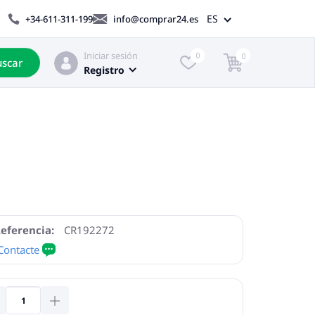
ES
+34-611-311-199
info@comprar24.es
Iniciar sesión
0
0
scar
Registro
eferencia:
CR192272