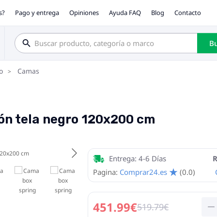
s?
Pago y entrega
Opiniones
Ayuda FAQ
Blog
Contacto
Bu
o
Camas
ón tela negro 120x200 cm
Entrega: 4-6 Días
R
Pagina:
Comprar24.es
(0.0)
451.99€
519.79€