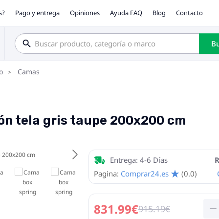
s?
Pago y entrega
Opiniones
Ayuda FAQ
Blog
Contacto
Bu
o
Camas
ón tela gris taupe 200x200 cm
Entrega: 4-6 Días
R
Pagina:
Comprar24.es
(0.0)
831.99€
915.19€