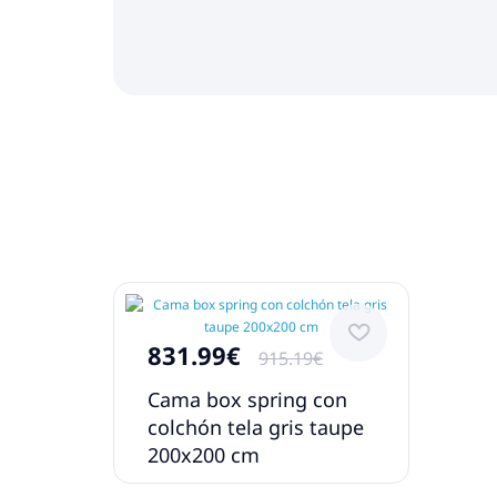
831.99€
915.19€
Cama box spring con
colchón tela gris taupe
200x200 cm