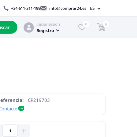
ES
+34-611-311-199
info@comprar24.es
Iniciar sesión
0
0
scar
Registro
eferencia:
CR219703