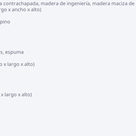
era contrachapada, madera de ingeniería, madera maciza de
rgo x ancho x alto)
 pino
os, espuma
 x largo x alto)
 largo x alto)