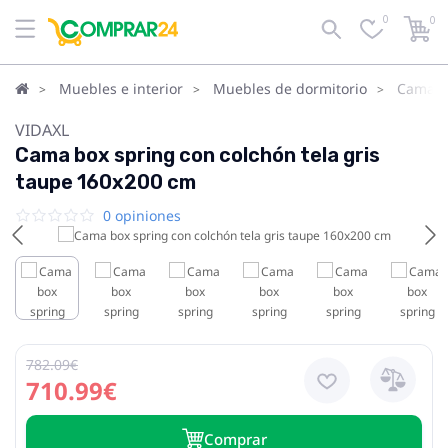
0
0
Muebles e interior
Muebles de dormitorio
Camas
VIDAXL
Cama box spring con colchón tela gris
taupe 160x200 cm
0 opiniones
782.09€
710.99€
Сomprar