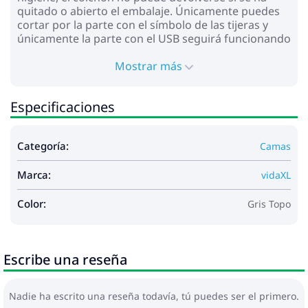
quitado o abierto el embalaje. Únicamente puedes
cortar por la parte con el símbolo de las tijeras y
únicamente la parte con el USB seguirá funcionando
como antes.
Mostrar más
Estructura de la cama con cabecero:
Color: Gris taupe
Material: Tela (100% poliéster), madera
Especificaciones
contrachapada, madera de ingeniería, madera
maciza de pino
Dimensiones: 200 x 160 x 140,5/150,5 cm (largo
Categoría:
Camas
x ancho x alto)
Patas de plástico grueso
Marca:
vidaXL
Patas de apoyo de madera maciza de pino
Requiere montaje: Sí
Color:
Gris Topo
Colchón:
Color: Blanco y gris taupe
Material: Tela (100% poliéster)
Material de relleno: Muelles ensacados,
Escribe una reseña
espuma
Firmeza: Media
Dimensiones: 160 x 200 x 20 cm (ancho x largo
Nadie ha escrito una reseña todavía, tú puedes ser el primero.
x alto)