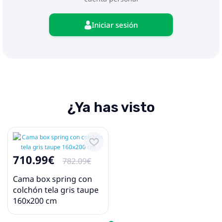
incluida. El alto voltaje puede causar
sobrecalentamiento y puede provocar daños al
Iniciar sesión
dispositivo y el riesgo potencial de
sobrecalentamiento e incendio.
¿Ya has visto
710.99€
782.09€
Cama box spring con
colchón tela gris taupe
160x200 cm