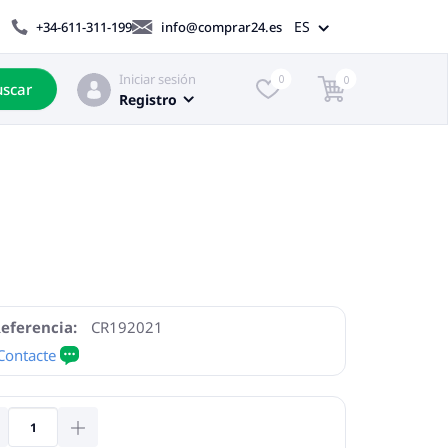
ES
+34-611-311-199
info@comprar24.es
Iniciar sesión
0
0
scar
Registro
eferencia:
CR192021