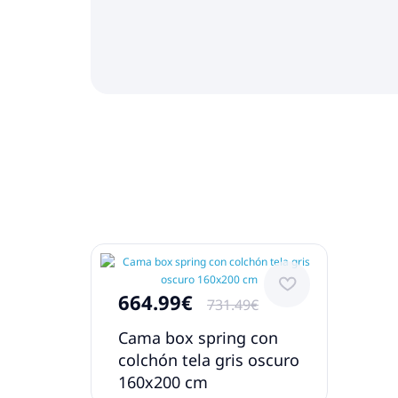
664.99€
731.49€
Cama box spring con
colchón tela gris oscuro
160x200 cm