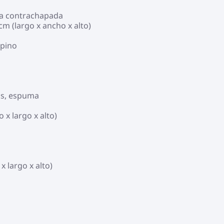
era contrachapada
cm (largo x ancho x alto)
 pino
os, espuma
 x largo x alto)
 largo x alto)