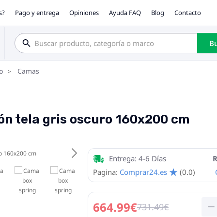
s?
Pago y entrega
Opiniones
Ayuda FAQ
Blog
Contacto
Bu
o
Camas
ón tela gris oscuro 160x200 cm
Entrega: 4-6 Días
R
Pagina:
Comprar24.es
(0.0)
664.99€
731.49€