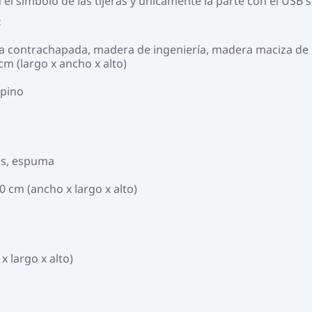
el símbolo de las tijeras y únicamente la parte con el USB
:
era contrachapada, madera de ingeniería, madera maciza de
cm (largo x ancho x alto)
 pino
os, espuma
0 cm (ancho x largo x alto)
 largo x alto)