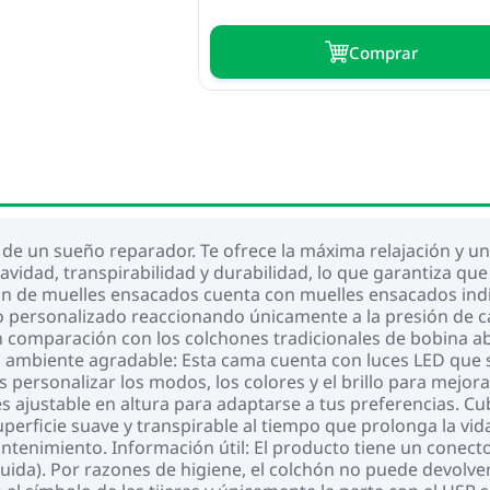
Сomprar
r de un sueño reparador. Te ofrece la máxima relajación y u
uavidad, transpirabilidad y durabilidad, lo que garantiza 
ón de muelles ensacados cuenta con muelles ensacados ind
personalizado reaccionando únicamente a la presión de cad
n comparación con los colchones tradicionales de bobina ab
 ambiente agradable: Esta cama cuenta con luces LED que s
personalizar los modos, los colores y el brillo para mejorar
es ajustable en altura para adaptarse a tus preferencias.
erficie suave y transpirable al tiempo que prolonga la vida
 mantenimiento. Información útil: El producto tiene un conec
luida). Por razones de higiene, el colchón no puede devolver