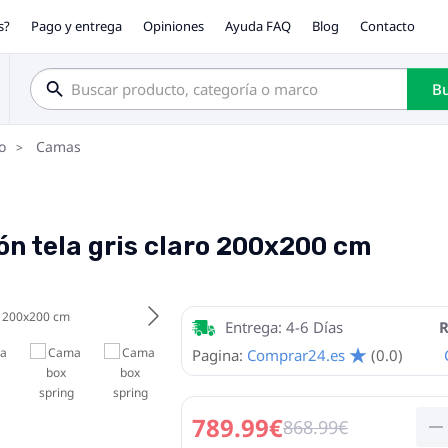
s?
Pago y entrega
Opiniones
Ayuda FAQ
Blog
Contacto
Bu
o
Camas
n tela gris claro 200x200 cm
Entrega: 4-6 Días
R
Pagina:
Comprar24.es
(0.0)
789.99€
868.99€