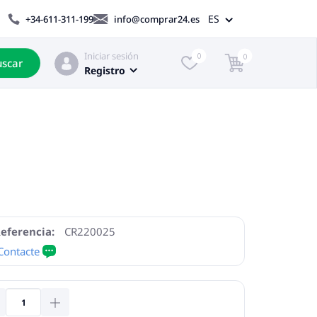
ES
+34-611-311-199
info@comprar24.es
Iniciar sesión
0
0
scar
Registro
eferencia:
CR220025