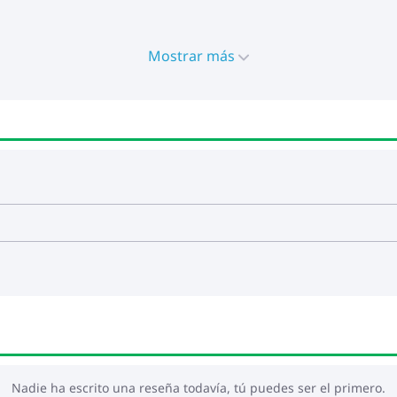
Mostrar más
la fuente de alimentación USB certificada de 5 V no está inc
al dispositivo y el riesgo potencial de sobrecalentamiento
Nadie ha escrito una reseña todavía, tú puedes ser el primero.