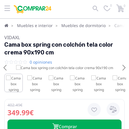
0
0
Muebles e interior
Muebles de dormitorio
Camas
VIDAXL
Cama box spring con colchón tela color
crema 90x190 cm
0 opiniones
402.49€
349.99€
Сomprar