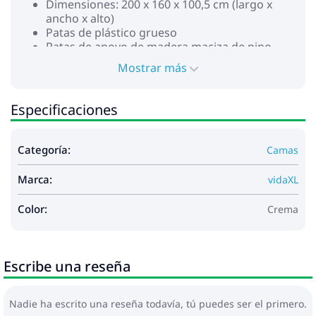
Dimensiones: 200 x 160 x 100,5 cm (largo x
ancho x alto)
Patas de plástico grueso
Patas de apoyo de madera maciza de pino
Requiere montaje: Sí
Mostrar más
Colchón:
Color: Blanco y crema
Material: Tela (100% poliéster)
Especificaciones
Material de relleno: Muelles ensacados,
espuma
Firmeza: Media
Categoría:
Camas
Dimensiones: 160 x 200 x 20 cm (ancho x largo
x alto)
Marca:
vidaXL
Colchón superior topper:
Color: Blanco
Color:
Crema
Material: Tela (100% poliéster)
Material de relleno: Espuma
Dimensiones: 160 x 200 x 5 cm (ancho x largo x
alto)
Escribe una reseña
Funda extraíble y lavable
La entrega contiene:
1 x Estructura de cama
Nadie ha escrito una reseña todavía, tú puedes ser el primero.
1 x Cabecero