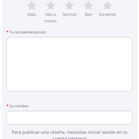
1 x Colchón
1 x Cubrecolchón
Malo
Más o
Normal
Bien
Excelente
menos
Tu retroalimentación:
Su nombre
Para publicar una reseña, necesitas iniciar sesión en tu
cuenta personal