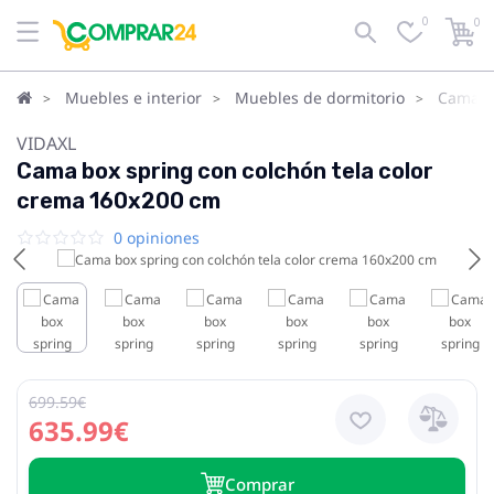
0
0
Muebles e interior
Muebles de dormitorio
Camas
VIDAXL
Cama box spring con colchón tela color
crema 160x200 cm
0 opiniones
699.59€
635.99€
Сomprar