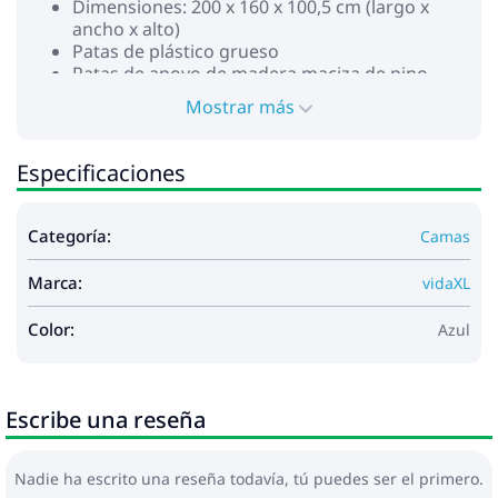
Dimensiones: 200 x 160 x 100,5 cm (largo x
ancho x alto)
Patas de plástico grueso
Patas de apoyo de madera maciza de pino
Requiere montaje: Sí
Mostrar más
Colchón:
Color: Blanco y azul
Material: Tela (100% poliéster)
Especificaciones
Material de relleno: Muelles ensacados,
espuma
Firmeza: Media
Categoría:
Camas
Dimensiones: 160 x 200 x 20 cm (ancho x largo
x alto)
Marca:
vidaXL
Colchón superior topper:
Color: Blanco
Color:
Azul
Material: Tela (100% poliéster)
Material de relleno: Espuma
Dimensiones: 160 x 200 x 5 cm (ancho x largo x
alto)
Escribe una reseña
Funda extraíble y lavable
La entrega contiene:
1 x Estructura de cama
Nadie ha escrito una reseña todavía, tú puedes ser el primero.
2 x Cabeceros