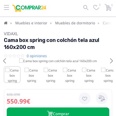
0
0
Muebles e interior
Muebles de dormitorio
Camas
VIDAXL
Cama box spring con colchón tela azul
160x200 cm
0 opiniones
606.09€
550.99€
Сomprar