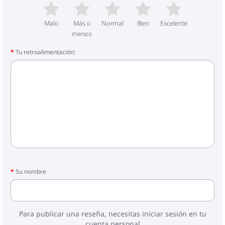
1 x Colchón
1 x Cubrecolchón
Malo
Más o
Normal
Bien
Excelente
menos
Tu retroalimentación:
Su nombre
Para publicar una reseña, necesitas iniciar sesión en tu
cuenta personal