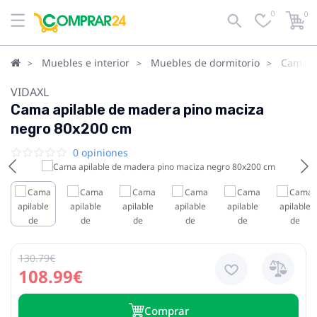
0
0
Muebles e interior
Muebles de dormitorio
Camas
VIDAXL
Cama apilable de madera pino maciza
negro 80x200 cm
0 opiniones
130.79€
108.99€
Сomprar