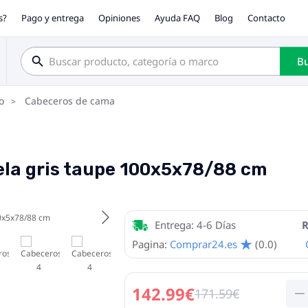
s?
Pago y entrega
Opiniones
Ayuda FAQ
Blog
Contacto
Bu
o
Cabeceros de cama
ela gris taupe 100x5x78/88 cm
Entrega: 4-6 Días
R
Pagina:
Comprar24.es
(0.0)
142.99€
171.59€