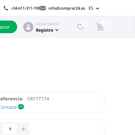
ES
+34-611-311-199
info@comprar24.es
Iniciar sesión
0
0
scar
Registro
eferencia:
CR177174