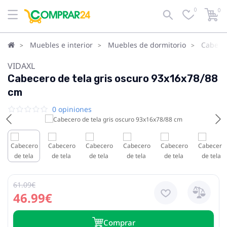
0
0
Muebles e interior
Muebles de dormitorio
Cabece
VIDAXL
Cabecero de tela gris oscuro 93x16x78/88
cm
0 opiniones
61.09€
46.99€
Сomprar