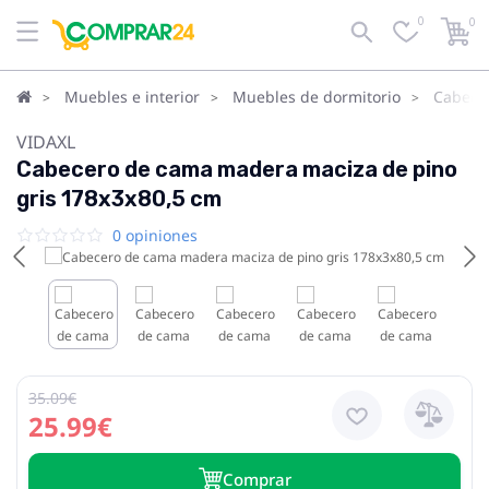
0
0
Muebles e interior
Muebles de dormitorio
Cabece
VIDAXL
Cabecero de cama madera maciza de pino
gris 178x3x80,5 cm
0 opiniones
35.09€
25.99€
Сomprar