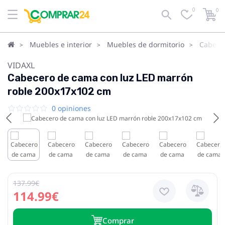
0
0
Muebles e interior
Muebles de dormitorio
Cabece
VIDAXL
Cabecero de cama con luz LED marrón
roble 200x17x102 cm
0 opiniones
137.99€
114.99€
Сomprar