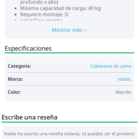
profundo x alto)
Máxima capacidad de carga: 40 kg
Requiere montaje: Sí
Legal Documents:
Puedes encontrar más detalles sobre cómo
Mostrar más
evitar que los muebles se vuelquen
aquí
No utilice este artículo si algún componente está
Especificaciones
roto, rasgado o falta. Este producto funciona con CC
de 5 V, pero la fuente de alimentación USB
certificada de 5 V no está incluida. El alto voltaje
Categoría:
Cabeceros de cama
puede causar sobrecalentamiento y puede provocar
daños al dispositivo y el riesgo potencial de
Marca:
sobrecalentamiento e incendio.
vidaXL
Color:
Marrón
Escribe una reseña
Nadie ha escrito una reseña todavía, tú puedes ser el primero.