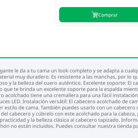
Сomprar
ante le da a tu cama un look completo y se adapta a cualqu
aterial muy duradero. Es resistente a las manchas, por lo q
joso y la belleza del cuero auténtico. Excelente soporte: E
 que te brinda un excelente soporte para la espalda mient
ero acolchado tiene una cremallera para una fácil instalación
uces LED. Instalación versátil: El cabecero acolchado de ca
er estilo de cama. También puedes usarlo con un cabecero 
l del cabecero y cúbrelo con este acolchado para la cabeza,
racticidad y la belleza clásica al cabecero tapizado. Informa
lchón no están incluidos. Puedes consultar nuestra tienda p