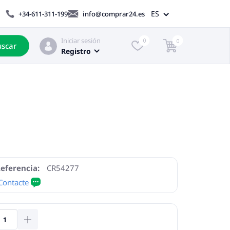
ES
+34-611-311-199
info@comprar24.es
Iniciar sesión
0
0
scar
Registro
eferencia:
CR54277