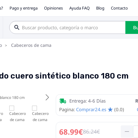
s?
Pago y entrega
Opiniones
Ayuda FAQ
Blog
Contacto
Bu
o
Cabeceros de cama
o cuero sintético blanco 180 cm
Entrega: 4-6 Días
R
Pagina:
Comprar24.es
(0.0)
68.99€
86.24€