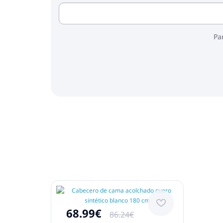
Pa
68.99€
86.24€