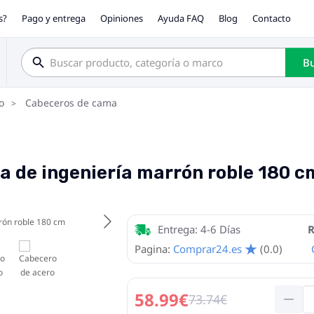
s?
Pago y entrega
Opiniones
Ayuda FAQ
Blog
Contacto
Bu
o
Cabeceros de cama
a de ingeniería marrón roble 180 c
Entrega: 4-6 Días
R
Pagina:
Comprar24.es
(0.0)
58.99€
73.74€