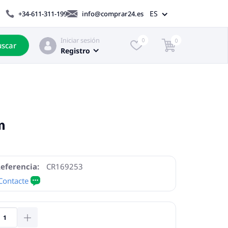
ES
+34-611-311-199
info@comprar24.es
Iniciar sesión
0
0
scar
Registro
m
eferencia:
CR169253