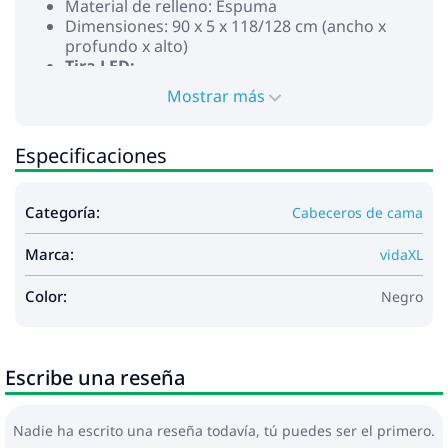
Material de relleno: Espuma
Dimensiones: 90 x 5 x 118/128 cm (ancho x
profundo x alto)
Tira LED:
Longitud: 55 cm
Mostrar más
Voltaje: DC 5 V
Longitud del cable USB: 150 cm
Longitud del cable: 30 cm
Especificaciones
Grado de protección IP: IP65
Con símbolo recortable de tijeras
La entrega incluye:
Categoría:
Cabeceros de cama
1 x Cabecero
1 x Tira LED
Marca:
vidaXL
Este producto funciona con CC de 5 V, pero la fuente
de alimentación USB certificada de 5 V no está
Color:
Negro
incluida. El alto voltaje puede causar
sobrecalentamiento y puede provocar daños al
dispositivo y el riesgo potencial de
Escribe una reseña
sobrecalentamiento e incendio.
Nadie ha escrito una reseña todavía, tú puedes ser el primero.