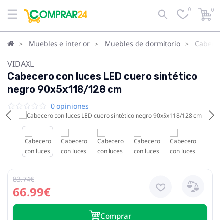
0
0
Muebles e interior
Muebles de dormitorio
Cabece
VIDAXL
Cabecero con luces LED cuero sintético
negro 90x5x118/128 cm
0 opiniones
83.74€
66.99€
Сomprar