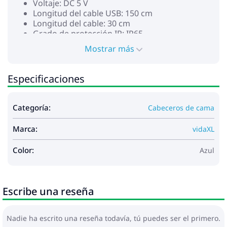
Voltaje: DC 5 V
Longitud del cable USB: 150 cm
Longitud del cable: 30 cm
Grado de protección IP: IP65
Con símbolo recortable de tijeras
Mostrar más
La entrega incluye:
1 x Cabecero
1 x Tira LED
Especificaciones
Este producto funciona con CC de 5 V, pero la fuente
de alimentación USB certificada de 5 V no está
Categoría:
Cabeceros de cama
incluida. El alto voltaje puede causar
sobrecalentamiento y puede provocar daños al
Marca:
dispositivo y el riesgo potencial de
vidaXL
sobrecalentamiento e incendio.
Color:
Azul
Escribe una reseña
Nadie ha escrito una reseña todavía, tú puedes ser el primero.