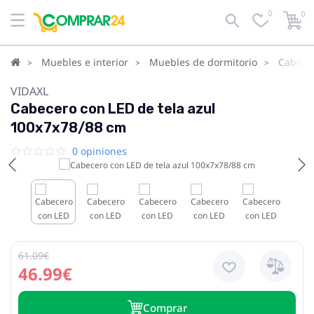
0
0
Muebles e interior
Muebles de dormitorio
Cabece
VIDAXL
Cabecero con LED de tela azul
100x7x78/88 cm
0 opiniones
61.09€
46.99€
Сomprar