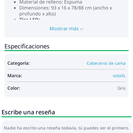
Material de relleno: Espuma
Dimensiones: 93 x 16 x 78/88 cm (ancho x
profundo x alto)
Tira LED:
Longitud: 55 cm
Mostrar más
Voltaje: DC 5 V
Longitud del cable USB: 150 cm
Longitud del cable: 30 cm
Especificaciones
Grado de protección IP: IP65
Con símbolo recortable de tijeras
La entrega incluye:
Categoría:
Cabeceros de cama
1 x Cabecero con orejas
1 x Tira LED
Marca:
vidaXL
Este producto funciona con CC de 5 V, pero la fuente
de alimentación USB certificada de 5 V no está
Color:
Gris
incluida. El alto voltaje puede causar
sobrecalentamiento y puede provocar daños al
dispositivo y el riesgo potencial de
Escribe una reseña
sobrecalentamiento e incendio.
Nadie ha escrito una reseña todavía, tú puedes ser el primero.