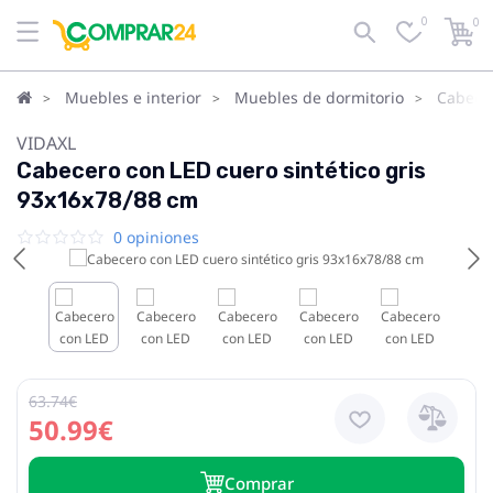
0
0
Muebles e interior
Muebles de dormitorio
Cabece
VIDAXL
Cabecero con LED cuero sintético gris
93x16x78/88 cm
0 opiniones
63.74€
50.99€
Сomprar