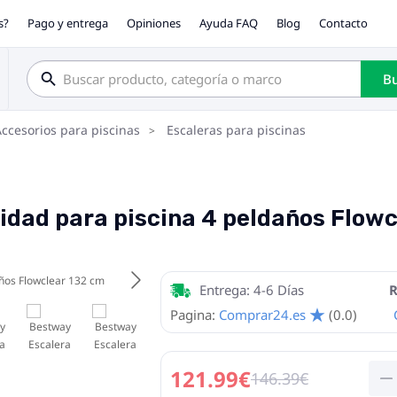
s?
Pago y entrega
Opiniones
Ayuda FAQ
Blog
Contacto
Bu
ccesorios para piscinas
Escaleras para piscinas
idad para piscina 4 peldaños Flowc
Entrega: 4-6 Días
R
Pagina:
Comprar24.es
(0.0)
121.99€
146.39€