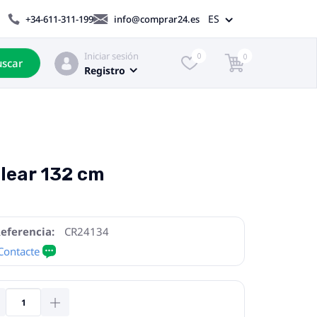
ES
+34-611-311-199
info@comprar24.es
Iniciar sesión
0
0
scar
Registro
lear 132 cm
eferencia:
CR24134