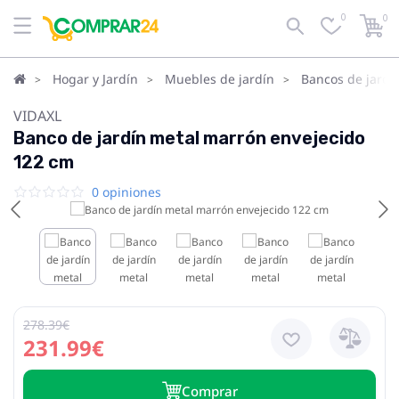
0
0
Hogar y Jardín
Muebles de jardín
Bancos de jardí
VIDAXL
Banco de jardín metal marrón envejecido
122 cm
0 opiniones
278.39€
231.99€
Сomprar