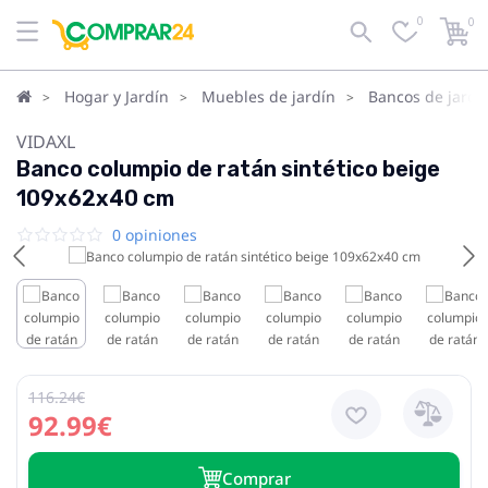
0
0
Hogar y Jardín
Muebles de jardín
Bancos de jardí
VIDAXL
Banco columpio de ratán sintético beige
109x62x40 cm
0 opiniones
116.24€
92.99€
Сomprar