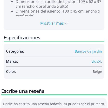
Dimensiones sin anillo de fijación: 109 x 62 x 37
cm (ancho x profundo x alto)
Dimensiones del asiento: 100 x 45 cm (ancho x
profundo)
La estructura de columpio no está incluida
Mostrar más
Capacidad máx. de carga (por asiento): 110 kg
Resistente a los rayos UV
Requiere montaje: Sí
Especificaciones
Máximo 110 kg por asiento. Tenga en cuenta el
riesgo de incendios abiertos y otras fuentes de calor
Categoría:
Bancos de jardín
intenso en las proximidades del producto.
Marca:
vidaXL
Color:
Beige
Escribe una reseña
Nadie ha escrito una reseña todavía, tú puedes ser el primero.