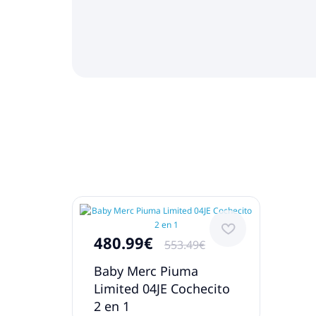
480.99€
553.49€
Baby Merc Piuma
Limited 04JE Cochecito
2 en 1