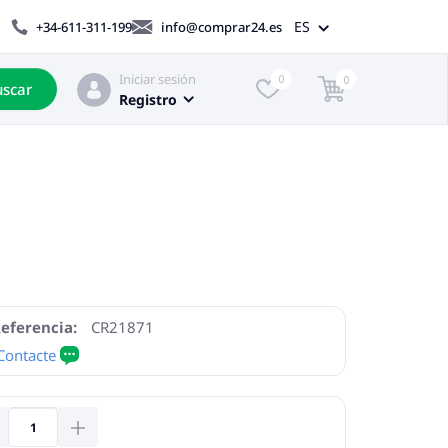
ES
+34-611-311-199
info@comprar24.es
Iniciar sesión
0
0
scar
Registro
eferencia:
CR21871