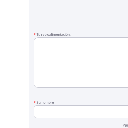
- impermeable
- mosquitera
- sostenedor de botella
- bolsa de la compra
*Las fotos se proporcionan únicamente com
Tu retroalimentación:
indicado en las fotos 1 - 4, en la descripción 
Su nombre
Pa