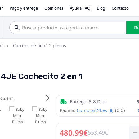
s?
Pago y entrega
Opiniones
Ayuda FAQ
Blog
Contacto
Bu
bé
Carritos de bebé 2 piezas
4JE Cochecito 2 en 1
Entrega: 5-8 Días
R
Pagina:
Comprar24.es
(0.0)
480.99€
553.49€