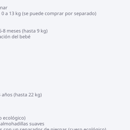
inar
 de 0 a 13 kg (se puede comprar por separado)
6-8 meses (hasta 9 kg)
nación del bebé
 años (hasta 22 kg)
o ecológico)
 almohadillas suaves
s con un separador de piernas (cuero ecológico)