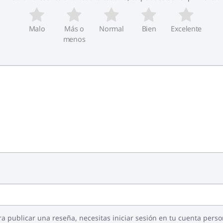
Malo
Más o
Normal
Bien
Excelente
menos
o ejemplo y pretenden demostrar las propiedades del produ
y título.
ra publicar una reseña, necesitas iniciar sesión en tu cuenta perso