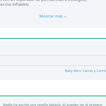
os (no inflables)
dad de bloqueo para movimiento recto, con vibración reduci
 de impactos situado en las ruedas delanteras de la silla de
Mostrar más
egulares.
ra
102x59x119 cm
7 cm
Baby Merc Carros y Carri
Nadie ha escrito una reseña todavía, tú puedes ser el primero.