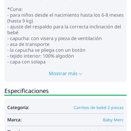
*Cuna:
- para niños desde el nacimiento hasta los 6-8 meses
(hasta 9 kg)
- ajuste del respaldo para la correcta inclinación del
bebé
- capucha: con visera y pieza de ventilación
- asa de transporte
- la capucha se pliega con un botón
- tejido interior: 100% algodón
- capa con solapa
- colchón de coco
- ventilación adicional en la parte inferior
Mostrar más
* Bloque para caminar:
Especificaciones
- para niños desde el nacimiento hasta ~3-4 años
(hasta 22 kg)
- capucha: con visera y pieza de ventilación
Categoría:
Carritos de bebé 2 piezas
- respaldo regulable en posición horizontal
- reposapiés ajustable
Marca:
- asa para padres regulable en altura (cuero
Baby Merc
ecológico)