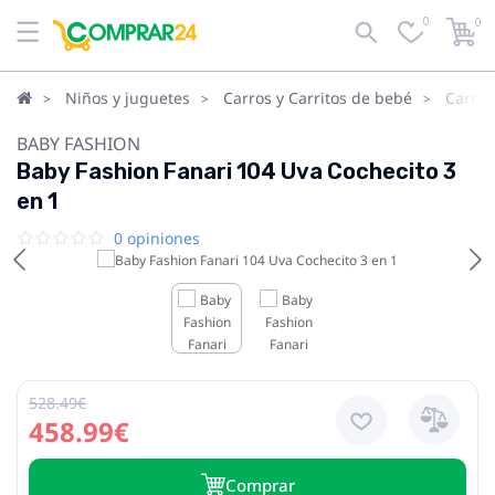
0
0
Niños y juguetes
Carros y Carritos de bebé
Carrit
BABY FASHION
Baby Fashion Fanari 104 Uva Cochecito 3
en 1
0 opiniones
528.49€
458.99€
Сomprar