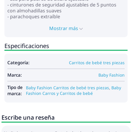
- cinturones de seguridad ajustables de 5 puntos
con almohadillas suaves
- parachoques extraíble
- ruedas: inflables
- absorción de impactos en todas las ruedas
Mostrar más
- freno central
- carro de la compra
Especificaciones
*Asiento de coche:
- para niños de 0 a 13 kg
Categoría:
Carritos de bebé tres piezas
- proporciona seguridad y comodidad
- función de soporte
Marca:
- función de porteo del bebé
Baby Fashion
- asa ajustable para transportar en varias posiciones
- la capucha se fija con botones
Tipo de
Baby Fashion Carritos de bebé tres piezas
,
Baby
- cinturones de seguridad ajustables
marca:
Fashion Carros y Carritos de bebé
- inserto suave que se puede fijar según el
crecimiento del niño
- forro extraíble
Escribe una reseña
Dimensiones:
- dimensiones del marco plegado: 88x60x45 cm