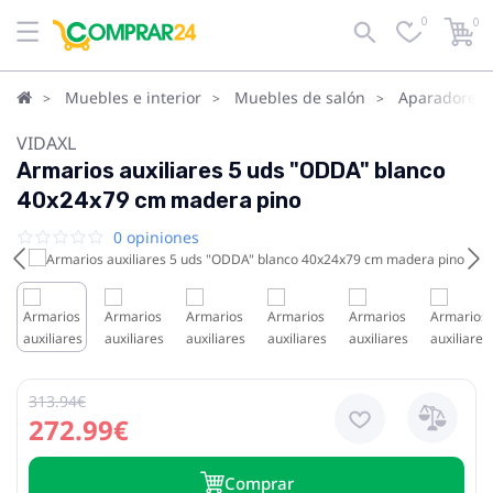
0
0
Muebles e interior
Muebles de salón
Aparadores, 
VIDAXL
Armarios auxiliares 5 uds "ODDA" blanco
40x24x79 cm madera pino
0 opiniones
313.94€
272.99€
Сomprar