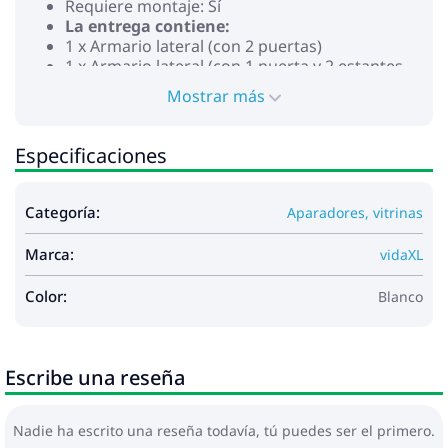
Requiere montaje: Sí
La entrega contiene:
1 x Armario lateral (con 2 puertas)
1 x Armario lateral (con 1 puerta y 2 estantes
abiertos)
Mostrar más
1 x Armario lateral (con 2 cajones y 1 puerta)
1 x Armario auxiliar (con 1 cajón, 1 puerta y 1
estante abierto)
Especificaciones
1 x Armario lateral (con 4 estantes abiertos)
Categoría:
Aparadores, vitrinas
Marca:
vidaXL
Color:
Blanco
Escribe una reseña
Nadie ha escrito una reseña todavía, tú puedes ser el primero.