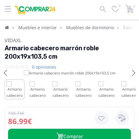
0
0
Muebles e interior
Muebles de dormitorio
Cabece
VIDAXL
Armario cabecero marrón roble
200x19x103,5 cm
0 opiniones
108.74€
86.99€
Сomprar