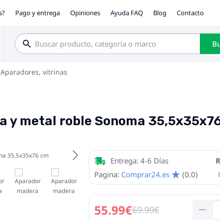
s?
Pago y entrega
Opiniones
Ayuda FAQ
Blog
Contacto
Bu
Aparadores, vitrinas
a y metal roble Sonoma 35,5x35x7
Entrega: 4-6 Días
R
Pagina:
Comprar24.es
(0.0)
55.99€
69.99€