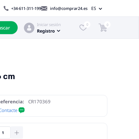
ES
+34-611-311-199
info@comprar24.es
Iniciar sesión
0
0
scar
Registro
6 cm
eferencia:
CR170369