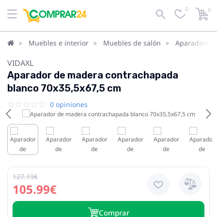
0
0
Muebles e interior
Muebles de salón
Aparadores, 
VIDAXL
Aparador de madera contrachapada
blanco 70x35,5x67,5 cm
0 opiniones
127.19€
105.99€
Сomprar