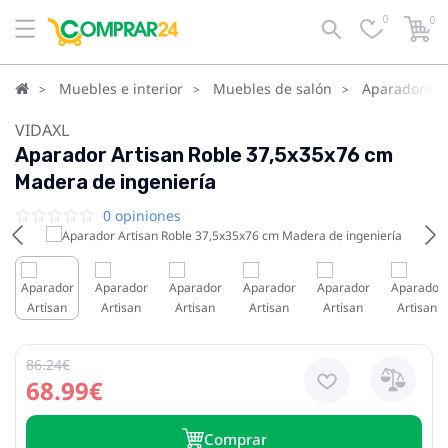
0
0
Muebles e interior
Muebles de salón
Aparadores, 
VIDAXL
Aparador Artisan Roble 37,5x35x76 cm
Madera de ingeniería
0 opiniones
86.24€
68.99€
Сomprar