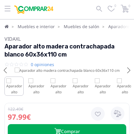
0
0
Muebles e interior
Muebles de salón
Aparadores, 
VIDAXL
Aparador alto madera contrachapada
blanco 60x36x110 cm
0 opiniones
122.49€
97.99€
Сomprar