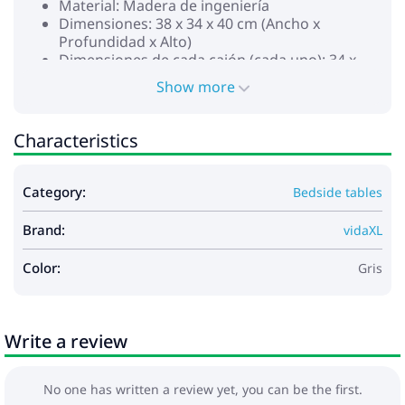
Material: Madera de ingeniería
Dimensiones: 38 x 34 x 40 cm (Ancho x
Profundidad x Alto)
Dimensiones de cada cajón (cada uno): 34 x
28,5 x 16 cm (Ancho x Fondo x Alto)
Show more
Requiere montaje: Sí
Characteristics
Category:
Bedside tables
Brand:
vidaXL
Color:
Gris
Write a review
No one has written a review yet, you can be the first.