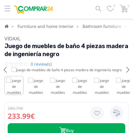
0
0
Furniture and home interior
Bathroom furniture
B
VIDAXL
Juego de muebles de baño 4 piezas madera
de ingeniería negro
0 review(s)
280.79€
233.99€
Buy