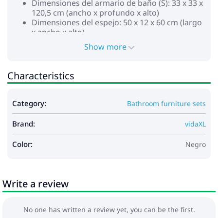
Dimensiones del armario de baño (S): 33 x 33 x
120,5 cm (ancho x profundo x alto)
Dimensiones del espejo: 50 x 12 x 60 cm (largo
x ancho x alto)
Dimensiones del estante de espejo: 50 x 10,5
Show more
cm (largo x ancho)
Requiere montaje: Sí
La entrega contiene:
Characteristics
1 x Armario de lavabo
1 x Armario de baño (l)
1 x Armario de baño (s)
Category:
Bathroom furniture sets
1 x Espejo
Legal Documents:
Brand:
vidaXL
Puedes encontrar más detalles sobre cómo
evitar que los muebles se vuelquen
aquí
Color:
Negro
Write a review
No one has written a review yet, you can be the first.