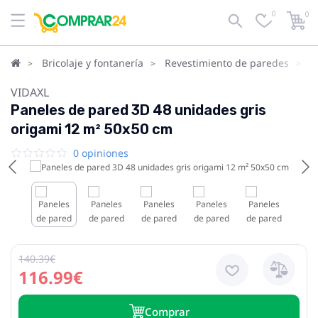
0
0
Bricolaje y fontanería
Revestimiento de paredes
A
VIDAXL
Paneles de pared 3D 48 unidades gris
origami 12 m² 50x50 cm
0 opiniones
140.39€
116.99€
Сomprar