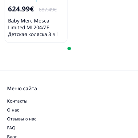
- москитная сетка
624.99€
- держатель для бутылочки
687.49€
- сумка для покупок
- автокресло
Baby Merc Mosca
- адаптеры
Limited ML204/ZE
Детская коляска 3 в 1
* Фотографии представлены только как пример,
и предназначены для демонстрации свойств
товара. Оригинальный цвет продукта указан на 1
- 5 фотографии, в описании и названии.
Меню сайта
Контакты
О нас
Отзывы о нас
FAQ
Блог