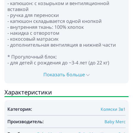
- капюшон: с козырьком и вентиляционной
вставкой
- ручка для переноски
- капюшон складывается одной кнопкой
- внутренняя ткань: 100% хлопок
- накидка с отворотом
- кокосовый матрасик
- дополнительная вентиляция в нижней части
* Прогулочный блок:
- для детей с рождения до ~3-4 лет (до 22 кг)
- капюшон: с козырьком и вентиляционной
вставкой
Показать больше
- регулируемая спинка до горизонтального
положения
Характеристики
- регулируемая подножка
- регулируемая по высоте родительская ручка
(экокожа)
Категория:
Коляски 3в1
- 5-точечные ремни безопасности с мягкими
накладками
Производитель:
- открывающийся с обеих сторон бампер с
Baby Merc
разделителем ног (экокожа)